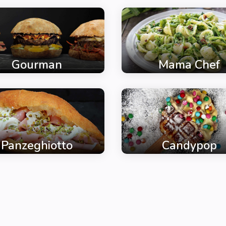
Gourman
Mama Chef
Panzeghiotto
Candypop